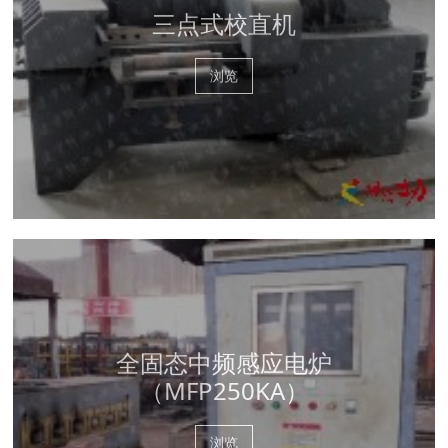
三点式校直机
浏览
全固态中频感应电炉
（MFP250KA）
浏览