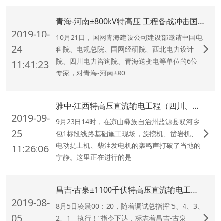
青海-河南±800kV特高压 工程备战冲击国家奖项
2019-10-
10月21日，国网青海建设公司建设部邀请中国电
24
科院、电规总院、国网经研院、西北电力设计
院、四川电力咨询院、青海送变电等单位的6位
11:41:23
专家，对青海-河南±80
雅中-江西特高压直流输电工程（四川、云南段）进入全面建设阶段
2019-09-
9月23日14时，在凉山彝族自治州盐源县双河乡
25
包1标段线路基础施工现场，旋挖机、凿岩机、
电动提土机、柴油发电机的轰鸣声打破了当地的
11:26:06
宁静。这里正在进行的是
昌吉-古泉±1100千伏特高压直流输电工程第三换流器正式投运
2019-08-
8月5日凌晨00：20，随着调试总指挥“5、4、3、
05
2、1，执行！”指令下达，标志着昌吉-古泉